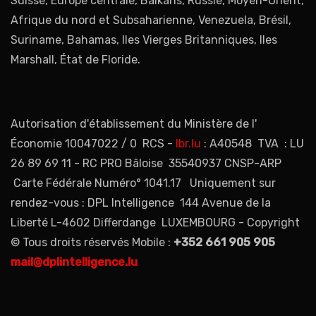
Suisse, Europe centrale, Balkans, Russie, Moyen-Orient,
Afrique du nord et Subsaharienne, Venezuela, Brésil,
Suriname, Bahamas, Iles Vierges Britanniques, Iles
Marshall, État de Floride.
Autorisation d'établissement du Ministère de l'
Économie 10047022 / 0 RCS -
lbr.lu
: A40548 TVA : LU
26 89 69 11 - RC PRO Bâloise 35540937 CNSP-ARP
Carte Fédérale Numéro° 1041.17 Uniquement sur
rendez-vous : DPL Intelligence 144 Avenue de la
Liberté L-4602 Differdange LUXEMBOURG - Copyright
© Tous droits réservés Mobile :
+352 661 905 905
mail@dplintelligence.lu