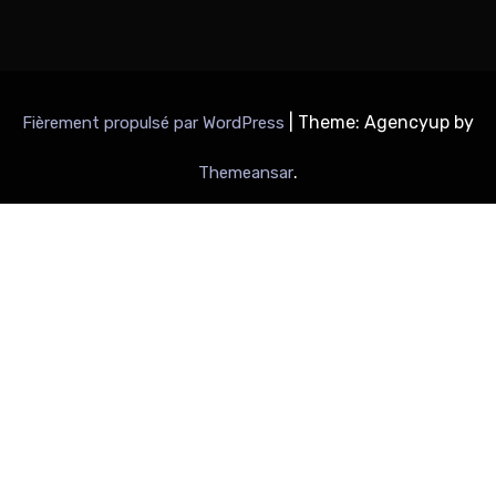
|
Theme: Agencyup by
Fièrement propulsé par WordPress
.
Themeansar