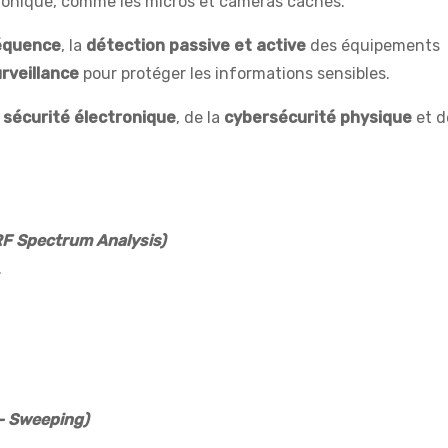
ctronique, comme les micros et caméras cachés.
équence
, la
détection passive et active
des équipements
rveillance
pour protéger les informations sensibles.
a
sécurité électronique
, de la
cybersécurité physique
et d
RF Spectrum Analysis)
.
– Sweeping)