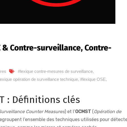
& Contre-surveillance, Contre-
res
#lexique contre-mesures de surveillance
,
lexique opération de surveillance technique
,
#lexique OSE
,
: Définitions clés
Surveillance Counter Measures
) et l’
OCMST
(
Opération de
regroupent l’ensemble des techniques utilisées pour détecte