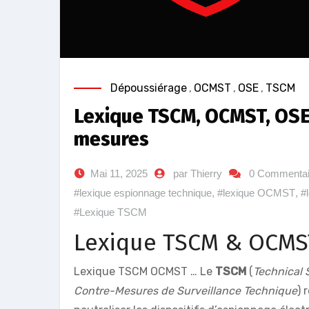
Dépoussiérage
,
OCMST
,
OSE
,
TSCM
Lexique TSCM, OCMST, OSE 
mesures
Mai 11, 2025
par Thierry
0 Commentai
#lexique espionnage technique
,
#lexique OCMST
,
#
#Lexique TSCM
Lexique TSCM & OCMST 
Lexique TSCM OCMST … Le
TSCM
(
Technical 
Contre-Mesures de Surveillance Technique
) 