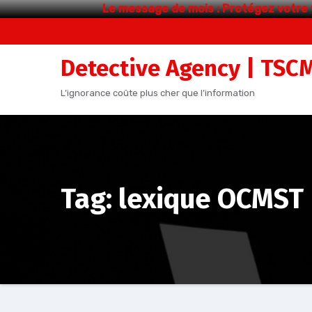
Le message de mois : Protégez votre 
Aller
au
Detective Agency | TSC
contenu
L’ignorance coûte plus cher que l’information
Tag: lexique OCMST