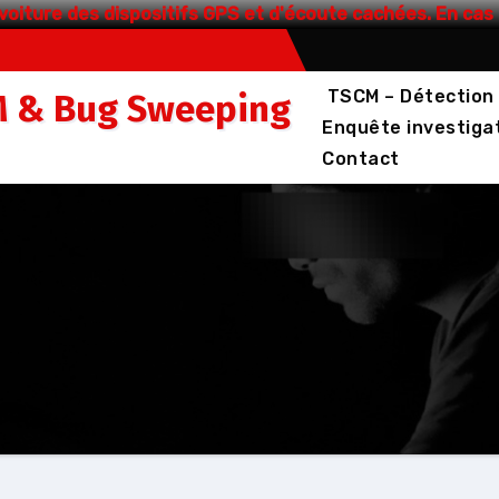
voiture des dispositifs GPS et d'écoute cachées. En ca
TSCM – Détection 
M & Bug Sweeping
Enquête investigat
Contact