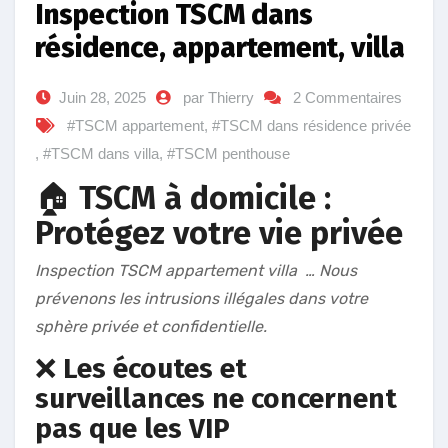
Inspection TSCM dans
résidence, appartement, villa
Juin 28, 2025
par Thierry
2 Commentaires
#TSCM appartement
,
#TSCM dans résidence privée
,
#TSCM dans villa
,
#TSCM penthouse
🏠
TSCM à domicile :
Protégez votre vie privée
Inspection TSCM appartement villa … Nous
prévenons les intrusions illégales dans votre
sphère privée et confidentielle.
❌
Les écoutes et
surveillances ne concernent
pas que les VIP