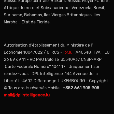
Suisse, Europe centrale, Balkans, Russie, Moyen-Orient,
Afrique du nord et Subsaharienne, Venezuela, Brésil,
Suriname, Bahamas, Iles Vierges Britanniques, Iles
Marshall, État de Floride.
Autorisation d'établissement du Ministère de l'
Économie 10047022 / 0 RCS -
lbr.lu
: A40548 TVA : LU
26 89 69 11 - RC PRO Bâloise 35540937 CNSP-ARP
Carte Fédérale Numéro° 1041.17 Uniquement sur
rendez-vous : DPL Intelligence 144 Avenue de la
Liberté L-4602 Differdange LUXEMBOURG - Copyright
© Tous droits réservés Mobile :
+352 661 905 905
mail@dplintelligence.lu