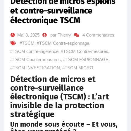
Détection de micros espions
et contre-surveillance
électronique TSCM
Mai 8, 2025
par Thierry
4 Commentaires
#TSCM
,
#TSCM Contre-espionnage
,
#TSCM contre-ingérence
,
#TSCM Contre-mesures
,
#TSCM Countermeasures
,
#TSCM ESPIONNAGE
,
#TSCM INVESTIGATION
,
#TSCM MICRO
Détection de micros et
contre-surveillance
électronique (TSCM) : L’art
invisible de la protection
stratégique
Un monde sous écoute – Et vous,