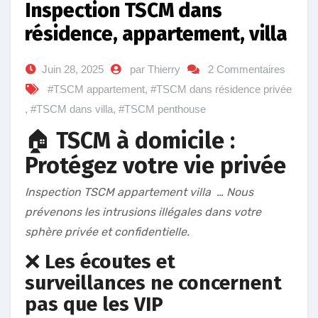
Inspection TSCM dans
résidence, appartement, villa
Juin 28, 2025
par Thierry
2 Commentaires
#TSCM appartement
,
#TSCM dans résidence privée
,
#TSCM dans villa
,
#TSCM penthouse
🏠
TSCM à domicile :
Protégez votre vie privée
Inspection TSCM appartement villa … Nous
prévenons les intrusions illégales dans votre
sphère privée et confidentielle.
❌
Les écoutes et
surveillances ne concernent
pas que les VIP