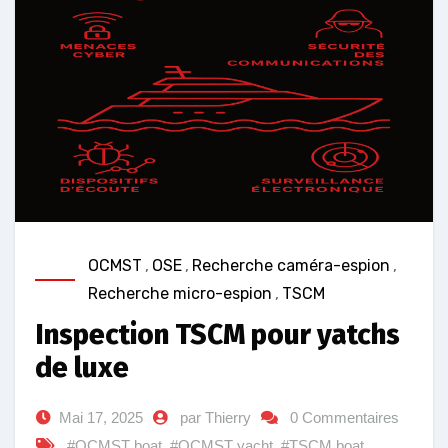
OCMST
,
OSE
,
Recherche caméra-espion
,
Recherche micro-espion
,
TSCM
Inspection TSCM pour yatchs
de luxe
Mai 17, 2025
par Thierry
0 Commentaires
#OCMST boat
,
#OCMST yacht
,
#TSCM boat
,