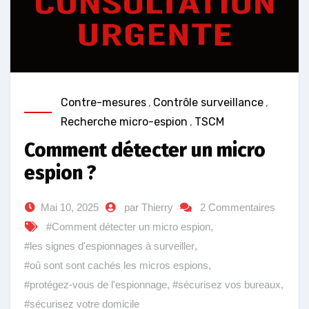
Contre-mesures
,
Contrôle surveillance
,
Recherche micro-espion
,
TSCM
Comment détecter un micro
espion ?
Mai 10, 2025
par Thierry
2 Commentaires
#Comment détecter un micro espion
,
#les signes d'espionnages à surveiller
,
#oû sont sont cachés les micros espions
,
#protégez-vous de l'espionnage
,
#sécurisez vos bureaux
,
#sécurisez votre domicile